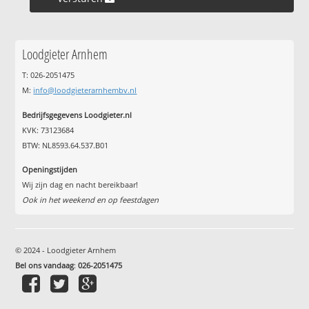
Loodgieter Arnhem
T: 026-2051475
M:
info@loodgieterarnhembv.nl
Bedrijfsgegevens Loodgieter.nl
KVK: 73123684
BTW: NL8593.64.537.B01
Openingstijden
Wij zijn dag en nacht bereikbaar!
Ook in het weekend en op feestdagen
© 2024 - Loodgieter Arnhem
Bel ons vandaag
:
026-2051475