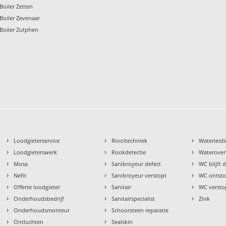
Boiler Zetten
Boiler Zevenaar
Boiler Zutphen
›
›
›
Loodgieterservice
Riooltechniek
Waterleidi
›
›
›
Loodgieterswerk
Rookdetectie
Waterover
›
›
›
Mosa
Sanibroyeur defect
WC blijft
›
›
›
Nefit
Sanibroyeur verstopt
WC ontst
›
›
›
Offerte loodgieter
Sanitair
WC versto
›
›
›
Onderhoudsbedrijf
Sanitairspecialist
Zink
›
›
Onderhoudsmonteur
Schoorsteen reparatie
›
›
Ontluchten
Sealskin