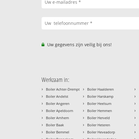
Uw gegevens zijn veilig bij ons!
Werkzaam in:
›
›
›
Boiler Achter-Drempt
Boiler Haalderen
›
›
›
Boiler Andelst
Boiler Harskamp
›
›
›
Boiler Angeren
Boiler Heelsum
›
›
›
Boiler Apeldoorn
Boiler Hemmen
›
›
›
Boiler Arnhem
Boiler Herveld
›
›
›
Boiler Baak
Boiler Heteren
›
›
›
Boiler Bemmel
Boiler Heveadorp
›
›
›