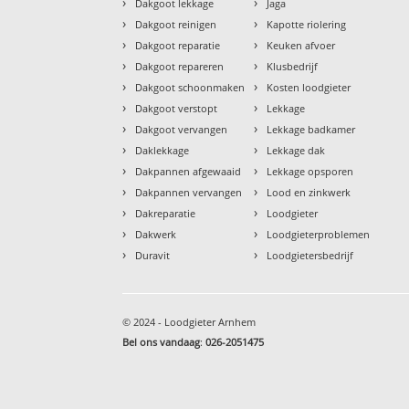
›
›
Dakgoot lekkage
Jaga
›
›
Dakgoot reinigen
Kapotte riolering
›
›
Dakgoot reparatie
Keuken afvoer
›
›
Dakgoot repareren
Klusbedrijf
›
›
Dakgoot schoonmaken
Kosten loodgieter
›
›
Dakgoot verstopt
Lekkage
›
›
Dakgoot vervangen
Lekkage badkamer
›
›
Daklekkage
Lekkage dak
›
›
Dakpannen afgewaaid
Lekkage opsporen
›
›
Dakpannen vervangen
Lood en zinkwerk
›
›
Dakreparatie
Loodgieter
›
›
Dakwerk
Loodgieterproblemen
›
›
Duravit
Loodgietersbedrijf
© 2024 - Loodgieter Arnhem
Bel ons vandaag
:
026-2051475