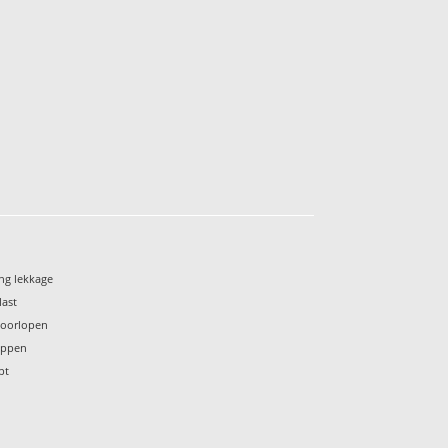
ng lekkage
last
 doorlopen
oppen
pt