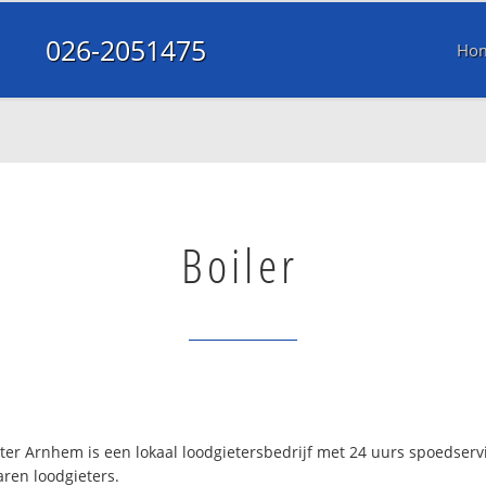
026-2051475
Ho
Boiler
er Arnhem is een lokaal loodgietersbedrijf met 24 uurs spoedser
aren loodgieters.