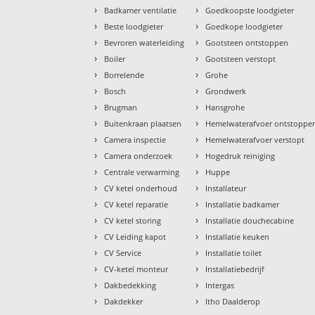
›
›
Badkamer ventilatie
Goedkoopste loodgieter
›
›
Beste loodgieter
Goedkope loodgieter
›
›
Bevroren waterleiding
Gootsteen ontstoppen
›
›
Boiler
Gootsteen verstopt
›
›
Borrelende
Grohe
›
›
Bosch
Grondwerk
›
›
Brugman
Hansgrohe
›
›
Buitenkraan plaatsen
Hemelwaterafvoer ontstoppe
›
›
Camera inspectie
Hemelwaterafvoer verstopt
›
›
Camera onderzoek
Hogedruk reiniging
›
›
Centrale verwarming
Huppe
›
›
CV ketel onderhoud
Installateur
›
›
CV ketel reparatie
Installatie badkamer
›
›
CV ketel storing
Installatie douchecabine
›
›
CV Leiding kapot
Installatie keuken
›
›
CV Service
Installatie toilet
›
›
CV-ketel monteur
Installatiebedrijf
›
›
Dakbedekking
Intergas
›
›
Dakdekker
Itho Daalderop