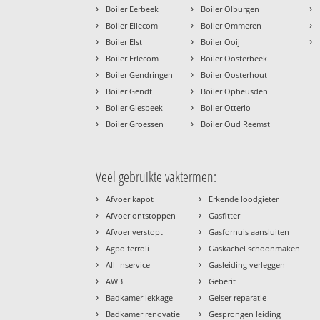
›
›
›
Boiler Eerbeek
Boiler Olburgen
›
›
›
Boiler Ellecom
Boiler Ommeren
›
›
›
Boiler Elst
Boiler Ooij
›
›
Boiler Erlecom
Boiler Oosterbeek
›
›
Boiler Gendringen
Boiler Oosterhout
›
›
Boiler Gendt
Boiler Opheusden
›
›
Boiler Giesbeek
Boiler Otterlo
›
›
Boiler Groessen
Boiler Oud Reemst
Veel gebruikte vaktermen:
›
›
Afvoer kapot
Erkende loodgieter
›
›
Afvoer ontstoppen
Gasfitter
›
›
Afvoer verstopt
Gasfornuis aansluiten
›
›
Agpo ferroli
Gaskachel schoonmaken
›
›
All-Inservice
Gasleiding verleggen
›
›
AWB
Geberit
›
›
Badkamer lekkage
Geiser reparatie
›
›
Badkamer renovatie
Gesprongen leiding