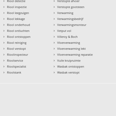
›
›
Riool detectie
Verstopte afvoer
›
›
Riool inspectie
Verstopte gootsteen
›
›
Riool leegzuigen
Verwarming
›
›
Riool lekkage
Verwarmingsbedrijf
›
›
Riool onderhoud
Verwarmingsmonteur
›
›
Riool ontluchten
Vetput vol
›
›
Riool ontstoppen
Villeroy & Boch
›
›
Riool reiniging
Vloerverwarming
›
›
Riool verstopt
Vloerverwarming lekt
›
›
Rioolinspecteur
Vloerverwarming reparatie
›
›
Rioolservice
Vuile kruipruimte
›
›
Rioolspecialist
Wasbak ontstoppen
›
›
Rioolstank
Wasbak verstopt