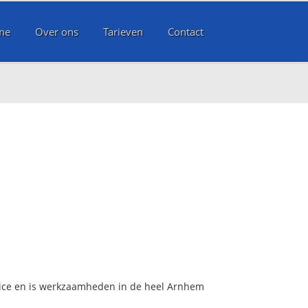
me
Over ons
Tarieven
Contact
vice en is werkzaamheden in de heel Arnhem