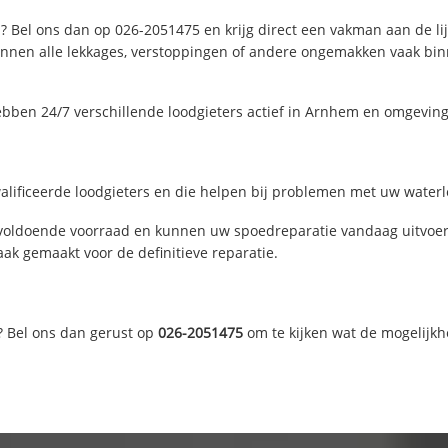
 Bel ons dan op 026-2051475 en krijg direct een vakman aan de lijn.
nen alle lekkages, verstoppingen of andere ongemakken vaak binne
bben 24/7 verschillende loodgieters actief in Arnhem en omgevin
lificeerde loodgieters en die helpen bij problemen met uw waterlei
voldoende voorraad en kunnen uw spoedreparatie vandaag uitvoere
ak gemaakt voor de definitieve reparatie.
? Bel ons dan gerust op
026-2051475
om te kijken wat de mogelijkh