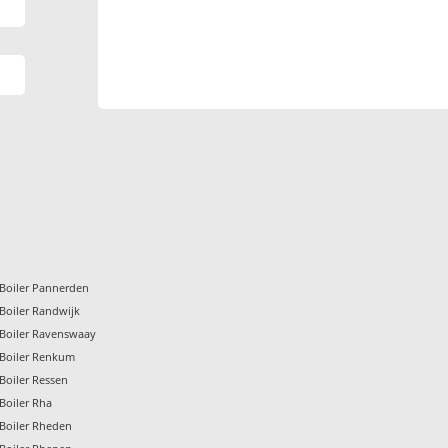
Boiler Pannerden
Boiler Randwijk
Boiler Ravenswaay
Boiler Renkum
Boiler Ressen
Boiler Rha
Boiler Rheden