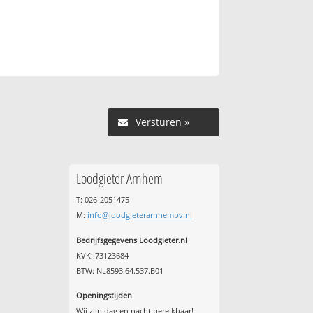
Versturen »
Loodgieter Arnhem
T: 026-2051475
M:
info@loodgieterarnhembv.nl
Bedrijfsgegevens Loodgieter.nl
KVK: 73123684
BTW: NL8593.64.537.B01
Openingstijden
Wij zijn dag en nacht bereikbaar!