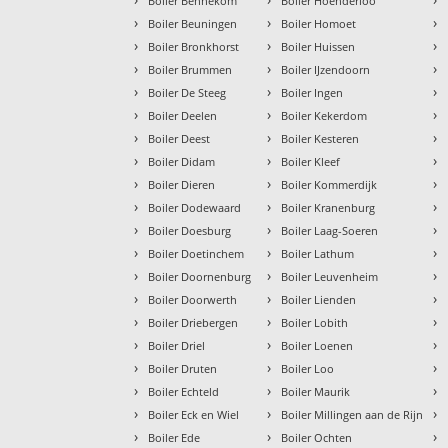
Boiler Bennekom
Boiler Hoenderloo
›
›
›
Boiler Beuningen
Boiler Homoet
›
›
›
Boiler Bronkhorst
Boiler Huissen
›
›
›
Boiler Brummen
Boiler IJzendoorn
›
›
›
Boiler De Steeg
Boiler Ingen
›
›
›
Boiler Deelen
Boiler Kekerdom
›
›
›
Boiler Deest
Boiler Kesteren
›
›
›
Boiler Didam
Boiler Kleef
›
›
›
Boiler Dieren
Boiler Kommerdijk
›
›
›
Boiler Dodewaard
Boiler Kranenburg
›
›
›
Boiler Doesburg
Boiler Laag-Soeren
›
›
›
Boiler Doetinchem
Boiler Lathum
›
›
›
Boiler Doornenburg
Boiler Leuvenheim
›
›
›
Boiler Doorwerth
Boiler Lienden
›
›
›
Boiler Driebergen
Boiler Lobith
›
›
›
Boiler Driel
Boiler Loenen
›
›
›
Boiler Druten
Boiler Loo
›
›
›
Boiler Echteld
Boiler Maurik
›
›
›
Boiler Eck en Wiel
Boiler Millingen aan de Rijn
›
›
›
Boiler Ede
Boiler Ochten