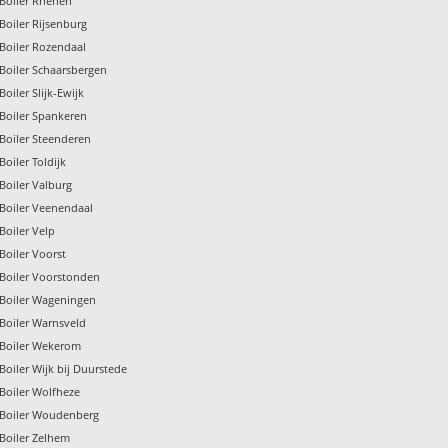
Boiler Rhenen
Boiler Rijsenburg
Boiler Rozendaal
Boiler Schaarsbergen
Boiler Slijk-Ewijk
Boiler Spankeren
Boiler Steenderen
Boiler Toldijk
Boiler Valburg
Boiler Veenendaal
Boiler Velp
Boiler Voorst
Boiler Voorstonden
Boiler Wageningen
Boiler Warnsveld
Boiler Wekerom
Boiler Wijk bij Duurstede
Boiler Wolfheze
Boiler Woudenberg
Boiler Zelhem