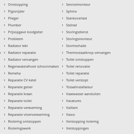
›
›
Ontstopping
Servicemonteur
›
›
Pijpsnijder
Sphinx
›
›
Plieger
Stankoverlast
›
›
Plumber
Stelrad
›
›
Prijsopgave loodgieter
Storingsdienst
›
›
Probleem
Storingsmonteur
›
›
Radiator lekt
Stormschade
›
›
n
Radiator reparatie
Thermostaatknop vervangen
›
›
Radiator vervangen
Toilet ontstoppen
›
›
Regenwaterafvoer schoonmaken
Toilet renovatie
›
›
Remeha
Toilet reparatie
›
›
Reparatie CV ketel
Toilet verstopt
›
›
Reparatie geiser
Totaalinstallateur
›
›
Reparatie kraan
Vaatwasser aansluiten
›
›
Reparatie toilet
Vacatures
›
›
Reparatie verwarming
Vaillant
›
›
Reparatie vloerverwarming
Vasco
›
›
Riolering ontstoppen
Verstopping riolering
›
›
Rioleringswerk
Verstoppingen