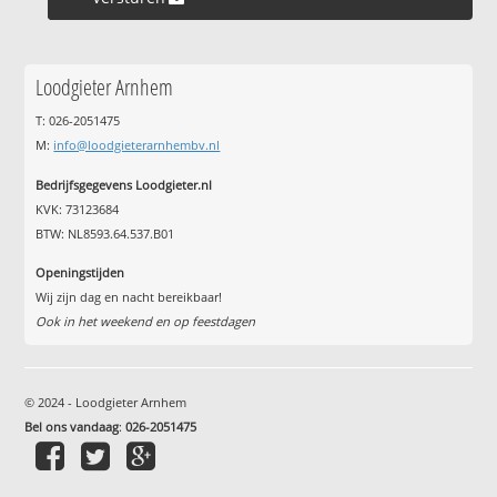
Loodgieter Arnhem
T: 026-2051475
M:
info@loodgieterarnhembv.nl
Bedrijfsgegevens Loodgieter.nl
KVK: 73123684
BTW: NL8593.64.537.B01
Openingstijden
Wij zijn dag en nacht bereikbaar!
Ook in het weekend en op feestdagen
© 2024 - Loodgieter Arnhem
Bel ons vandaag
:
026-2051475