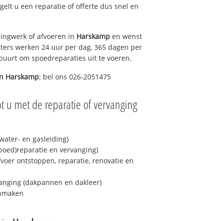
egelt u een reparatie of offerte dus snel en
ingwerk of afvoeren in
Harskamp
en wenst
eters werken 24 uur per dag, 365 dagen per
e buurt om spoedreparaties uit te voeren.
in
Harskamp
: bel ons 026-2051475
t u met de reparatie of vervanging
ater- en gasleiding)
spoed)reparatie en vervanging)
fvoer ontstoppen, reparatie, renovatie en
anging (dakpannen en dakleer)
onmaken