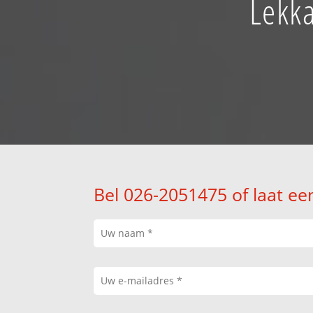
Lekka
Bel 026-2051475 of laat ee