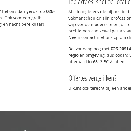
Top advies, snel op locati
? Bel ons dan gerust op
026-
Alle loodgieters die bij ons be
n. Ook voor een gratis
vakmanschap en zijn profession
g en nacht bereikbaar!
wij over de modernste en juist
problemen aan zowel gas als wat
Neem contact met ons op om di
Bel vandaag nog met
026-2051
regio
en omgeving, dus ook in: 
uiteraard in 6812 BC Arnhem.
Offertes vergelijken?
U kunt ook terecht bij een and