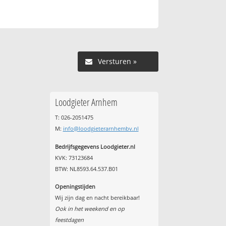
Versturen »
Loodgieter Arnhem
T: 026-2051475
M:
info@loodgieterarnhembv.nl
Bedrijfsgegevens Loodgieter.nl
KVK: 73123684
BTW: NL8593.64.537.B01
Openingstijden
Wij zijn dag en nacht bereikbaar!
Ook in het weekend en op
feestdagen