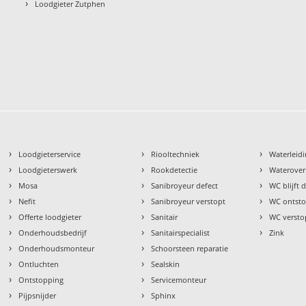
›
Loodgieter Zutphen
›
›
›
Loodgieterservice
Riooltechniek
Waterleidi
›
›
›
Loodgieterswerk
Rookdetectie
Waterover
›
›
›
Mosa
Sanibroyeur defect
WC blijft
›
›
›
Nefit
Sanibroyeur verstopt
WC ontst
›
›
›
Offerte loodgieter
Sanitair
WC versto
›
›
›
Onderhoudsbedrijf
Sanitairspecialist
Zink
›
›
Onderhoudsmonteur
Schoorsteen reparatie
›
›
Ontluchten
Sealskin
›
›
Ontstopping
Servicemonteur
›
›
Pijpsnijder
Sphinx