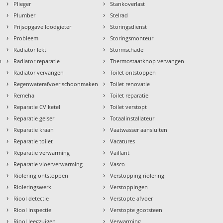
›
›
Plieger
Stankoverlast
›
›
Plumber
Stelrad
›
›
Prijsopgave loodgieter
Storingsdienst
›
›
Probleem
Storingsmonteur
›
›
Radiator lekt
Stormschade
›
›
n
Radiator reparatie
Thermostaatknop vervangen
›
›
Radiator vervangen
Toilet ontstoppen
›
›
Regenwaterafvoer schoonmaken
Toilet renovatie
›
›
Remeha
Toilet reparatie
›
›
Reparatie CV ketel
Toilet verstopt
›
›
Reparatie geiser
Totaalinstallateur
›
›
Reparatie kraan
Vaatwasser aansluiten
›
›
Reparatie toilet
Vacatures
›
›
Reparatie verwarming
Vaillant
›
›
Reparatie vloerverwarming
Vasco
›
›
Riolering ontstoppen
Verstopping riolering
›
›
Rioleringswerk
Verstoppingen
›
›
Riool detectie
Verstopte afvoer
›
›
Riool inspectie
Verstopte gootsteen
›
›
Riool leegzuigen
Verwarming