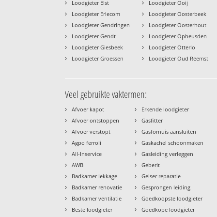
›
›
Loodgieter Elst
Loodgieter Ooij
›
›
Loodgieter Erlecom
Loodgieter Oosterbeek
›
›
Loodgieter Gendringen
Loodgieter Oosterhout
›
›
Loodgieter Gendt
Loodgieter Opheusden
›
›
Loodgieter Giesbeek
Loodgieter Otterlo
›
›
Loodgieter Groessen
Loodgieter Oud Reemst
Veel gebruikte vaktermen:
›
›
Afvoer kapot
Erkende loodgieter
›
›
Afvoer ontstoppen
Gasfitter
›
›
Afvoer verstopt
Gasfornuis aansluiten
›
›
Agpo ferroli
Gaskachel schoonmaken
›
›
All-Inservice
Gasleiding verleggen
›
›
AWB
Geberit
›
›
Badkamer lekkage
Geiser reparatie
›
›
Badkamer renovatie
Gesprongen leiding
›
›
Badkamer ventilatie
Goedkoopste loodgieter
›
›
Beste loodgieter
Goedkope loodgieter