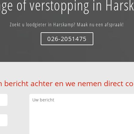
ge of verstopping in Har
Zoekt u loodgieter in Harskamp? Maak nu een afspraak!
026-2051475
n bericht achter en we nemen direct co