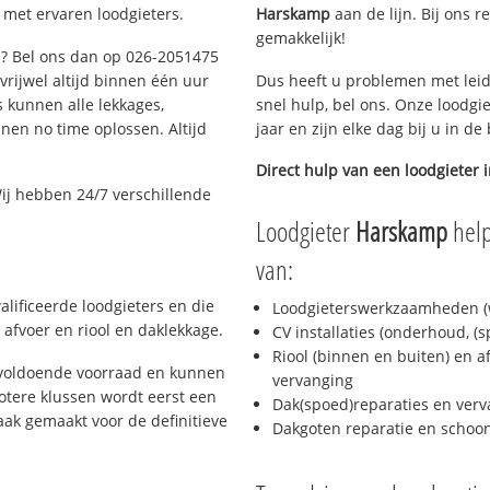
 met ervaren loodgieters.
Harskamp
aan de lijn. Bij ons r
gemakkelijk!
m? Bel ons dan op 026-2051475
 vrijwel altijd binnen één uur
Dus heeft u problemen met leid
 kunnen alle lekkages,
snel hulp, bel ons. Onze loodgi
en no time oplossen. Altijd
jaar en zijn elke dag bij u in d
Direct hulp van een loodgieter 
ij hebben 24/7 verschillende
Loodgieter
Harskamp
help
van:
lificeerde loodgieters en die
Loodgieterswerkzaamheden (w
afvoer en riool en daklekkage.
CV installaties (onderhoud, (
Riool (binnen en buiten) en a
 voldoende voorraad en kunnen
vervanging
otere klussen wordt eerst een
Dak(spoed)reparaties en verv
aak gemaakt voor de definitieve
Dakgoten reparatie en scho