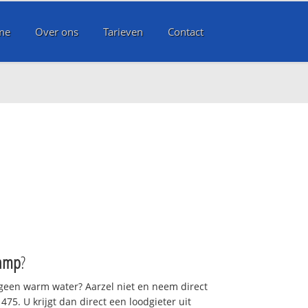
me
Over ons
Tarieven
Contact
amp
?
 geen warm water? Aarzel niet en neem direct
75. U krijgt dan direct een loodgieter uit