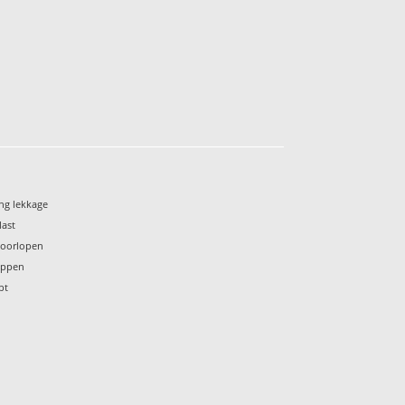
ng lekkage
last
 doorlopen
oppen
pt