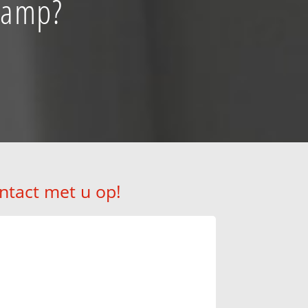
skamp?
ntact met u op!