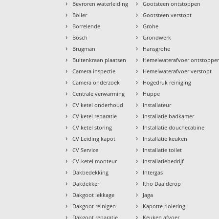
›
›
Bevroren waterleiding
Gootsteen ontstoppen
›
›
Boiler
Gootsteen verstopt
›
›
Borrelende
Grohe
›
›
Bosch
Grondwerk
›
›
Brugman
Hansgrohe
›
›
Buitenkraan plaatsen
Hemelwaterafvoer ontstoppe
›
›
Camera inspectie
Hemelwaterafvoer verstopt
›
›
Camera onderzoek
Hogedruk reiniging
›
›
Centrale verwarming
Huppe
›
›
CV ketel onderhoud
Installateur
›
›
CV ketel reparatie
Installatie badkamer
›
›
CV ketel storing
Installatie douchecabine
›
›
CV Leiding kapot
Installatie keuken
›
›
CV Service
Installatie toilet
›
›
CV-ketel monteur
Installatiebedrijf
›
›
Dakbedekking
Intergas
›
›
Dakdekker
Itho Daalderop
›
›
Dakgoot lekkage
Jaga
›
›
Dakgoot reinigen
Kapotte riolering
›
›
Dakgoot reparatie
Keuken afvoer