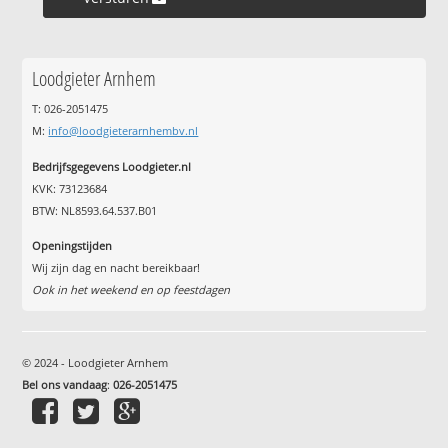
Loodgieter Arnhem
T: 026-2051475
M:
info@loodgieterarnhembv.nl
Bedrijfsgegevens Loodgieter.nl
KVK: 73123684
BTW: NL8593.64.537.B01
Openingstijden
Wij zijn dag en nacht bereikbaar!
Ook in het weekend en op feestdagen
© 2024 - Loodgieter Arnhem
Bel ons vandaag
:
026-2051475