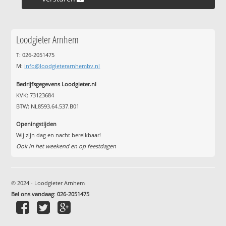
Loodgieter Arnhem
T: 026-2051475
M:
info@loodgieterarnhembv.nl
Bedrijfsgegevens Loodgieter.nl
KVK: 73123684
BTW: NL8593.64.537.B01
Openingstijden
Wij zijn dag en nacht bereikbaar!
Ook in het weekend en op feestdagen
© 2024 - Loodgieter Arnhem
Bel ons vandaag
:
026-2051475