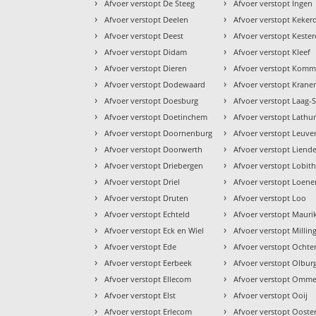
›
›
Afvoer verstopt De Steeg
Afvoer verstopt Ingen
›
›
Afvoer verstopt Deelen
Afvoer verstopt Keke
›
›
Afvoer verstopt Deest
Afvoer verstopt Keste
›
›
Afvoer verstopt Didam
Afvoer verstopt Kleef
›
›
Afvoer verstopt Dieren
Afvoer verstopt Komm
›
›
Afvoer verstopt Dodewaard
Afvoer verstopt Krane
›
›
Afvoer verstopt Doesburg
Afvoer verstopt Laag-
›
›
Afvoer verstopt Doetinchem
Afvoer verstopt Lath
›
›
Afvoer verstopt Doornenburg
Afvoer verstopt Leuv
›
›
Afvoer verstopt Doorwerth
Afvoer verstopt Liend
›
›
Afvoer verstopt Driebergen
Afvoer verstopt Lobit
›
›
Afvoer verstopt Driel
Afvoer verstopt Loene
›
›
Afvoer verstopt Druten
Afvoer verstopt Loo
›
›
Afvoer verstopt Echteld
Afvoer verstopt Mauri
›
›
Afvoer verstopt Eck en Wiel
Afvoer verstopt Millin
›
›
Afvoer verstopt Ede
Afvoer verstopt Ochte
›
›
Afvoer verstopt Eerbeek
Afvoer verstopt Olbur
›
›
Afvoer verstopt Ellecom
Afvoer verstopt Omm
›
›
Afvoer verstopt Elst
Afvoer verstopt Ooij
›
›
Afvoer verstopt Erlecom
Afvoer verstopt Ooste