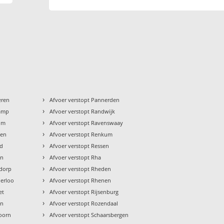
›
eren
Afvoer verstopt Pannerden
›
kamp
Afvoer verstopt Randwijk
›
sum
Afvoer verstopt Ravenswaay
›
men
Afvoer verstopt Renkum
›
ld
Afvoer verstopt Ressen
›
en
Afvoer verstopt Rha
›
adorp
Afvoer verstopt Rheden
›
derloo
Afvoer verstopt Rhenen
›
et
Afvoer verstopt Rijsenburg
›
en
Afvoer verstopt Rozendaal
›
doorn
Afvoer verstopt Schaarsbergen