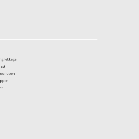
ng lekkage
last
 doorlopen
oppen
pt