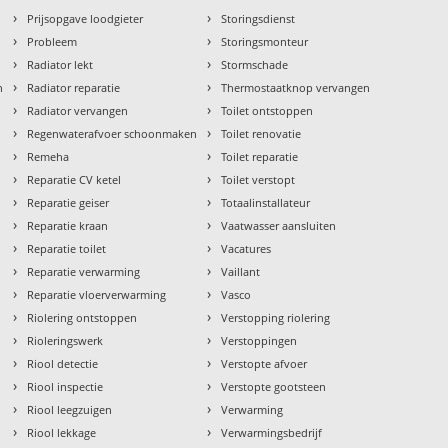
›
›
Prijsopgave loodgieter
Storingsdienst
›
›
Probleem
Storingsmonteur
›
›
Radiator lekt
Stormschade
›
›
n
Radiator reparatie
Thermostaatknop vervangen
›
›
Radiator vervangen
Toilet ontstoppen
›
›
Regenwaterafvoer schoonmaken
Toilet renovatie
›
›
Remeha
Toilet reparatie
›
›
Reparatie CV ketel
Toilet verstopt
›
›
Reparatie geiser
Totaalinstallateur
›
›
Reparatie kraan
Vaatwasser aansluiten
›
›
Reparatie toilet
Vacatures
›
›
Reparatie verwarming
Vaillant
›
›
Reparatie vloerverwarming
Vasco
›
›
Riolering ontstoppen
Verstopping riolering
›
›
Rioleringswerk
Verstoppingen
›
›
Riool detectie
Verstopte afvoer
›
›
Riool inspectie
Verstopte gootsteen
›
›
Riool leegzuigen
Verwarming
›
›
Riool lekkage
Verwarmingsbedrijf