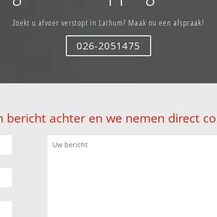
Zoekt u afvoer verstopt in Lathum? Maak nu een afspraak!
026-2051475
n bericht achter en we nemen direct co