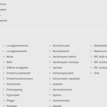
rhout
usden
o
Reemst
›
›
›
Loodgieterservice
Riooltechniek
Waterleidi
›
›
›
Loodgieterswerk
Rookdetectie
Waterover
›
›
›
Mosa
Sanibroyeur defect
WC blijft
›
›
›
Nefit
Sanibroyeur verstopt
WC ontst
›
›
›
Offerte loodgieter
Sanitair
WC versto
›
›
›
Onderhoudsbedrijf
Sanitairspecialist
Zink
›
›
Onderhoudsmonteur
Schoorsteen reparatie
›
›
Ontluchten
Sealskin
›
›
Ontstopping
Servicemonteur
›
›
Pijpsnijder
Sphinx
›
›
Plieger
Stankoverlast
›
›
Plumber
Stelrad