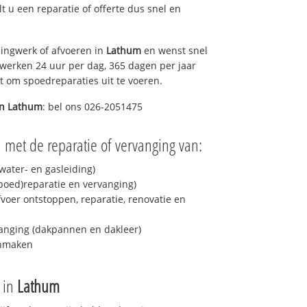
lt u een reparatie of offerte dus snel en
ingwerk of afvoeren in
Lathum
en wenst snel
 werken 24 uur per dag, 365 dagen per jaar
rt om spoedreparaties uit te voeren.
in
Lathum
: bel ons 026-2051475
 met de reparatie of vervanging van:
ater- en gasleiding)
spoed)reparatie en vervanging)
fvoer ontstoppen, reparatie, renovatie en
anging (dakpannen en dakleer)
onmaken
e in
Lathum