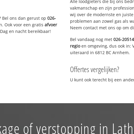
Alle loodgieters die bij ons be
vakmanschap en zijn profession
wij over de modernste en juist
? Bel ons dan gerust op
026-
problemen aan zowel gas als wat
n. Ook voor een gratis
afvoer
Neem contact met ons op om di
 Dag en nacht bereikbaar!
Bel vandaag nog met
026-2051
regio
en omgeving, dus ook in: 
uiteraard in 6812 BC Arnhem.
Offertes vergelijken?
U kunt ook terecht bij een and
kage of verstopping in Lat