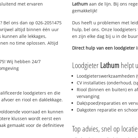
sluitend met ervaren
Lathum
aan de lijn. Bij ons rege
gemakkelijk!
m? Bel ons dan op 026-2051475
Dus heeft u problemen met leid
 vrijwel altijd binnen één uur
hulp, bel ons. Onze loodgieters
 kunnen alle lekkages,
en zijn elke dag bij u in de buu
en no time oplossen. Altijd
Direct hulp van een loodgieter 
75! Wij hebben 24/7
Loodgieter
Lathum
helpt u
 omgeving
Loodgieterswerkzaamheden (w
CV installaties (onderhoud, (
Riool (binnen en buiten) en a
lificeerde loodgieters en die
vervanging
afvoer en riool en daklekkage.
Dak(spoed)reparaties en verv
Dakgoten reparatie en scho
 voldoende voorraad en kunnen
otere klussen wordt eerst een
aak gemaakt voor de definitieve
Top advies, snel op locati