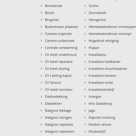
›
›
Borrelende
Grohe
›
›
Bosch
Grondwerk
›
›
Brugman
Hansgrohe
›
›
Buitenkraan plaatsen
Hemelwaterafvoer ontstoppe
›
›
Camera inspectie
Hemelwaterafvoer verstopt
›
›
Camera onderzoek
Hogedruk reiniging
›
›
Centrale verwarming
Huppe
›
›
CV ketel onderhoud
Installateur
›
›
CV ketel reparatie
Installatie badkamer
›
›
CV ketel storing
Installatie douchecabine
›
›
CV Leiding kapot
Installatie keuken
›
›
CV Service
Installatie toilet
›
›
CV-ketel monteur
Installatiebedrijf
›
›
Dakbedekking
Intergas
›
›
Dakdekker
Itho Daalderop
›
›
Dakgoot lekkage
Jaga
›
›
Dakgoot reinigen
Kapotte riolering
›
›
Dakgoot reparatie
Keuken afvoer
›
›
Dakgoot repareren
Klusbedrijf