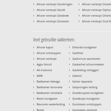
›
›
Afvoer verstopt Gendringen
Afvoer verstopt Ooste
›
›
Afvoer verstopt Gendt
Afvoer verstopt Ophe
›
›
Afvoer verstopt Giesbeek
Afvoer verstopt Otterl
›
›
Afvoer verstopt Groessen
Afvoer verstopt Oud 
Veel gebruikte vaktermen:
›
›
Afvoer kapot
Erkende loodgieter
›
›
Afvoer ontstoppen
Gasfitter
›
›
Afvoer verstopt
Gasfornuis aansluiten
›
›
Agpo ferroli
Gaskachel schoonmaken
›
›
All-Inservice
Gasleiding verleggen
›
›
AWB
Geberit
›
›
Badkamer lekkage
Geiser reparatie
›
›
Badkamer renovatie
Gesprongen leiding
›
›
Badkamer ventilatie
Goedkoopste loodgieter
›
›
Beste loodgieter
Goedkope loodgieter
›
›
Bevroren waterleiding
Gootsteen ontstoppen
›
›
Boiler
Gootsteen verstopt