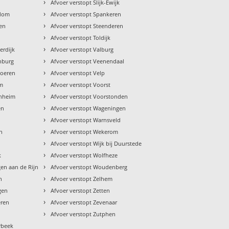
›
Afvoer verstopt Slijk-Ewijk
›
rdom
Afvoer verstopt Spankeren
›
ren
Afvoer verstopt Steenderen
›
Afvoer verstopt Toldijk
›
erdijk
Afvoer verstopt Valburg
›
nburg
Afvoer verstopt Veenendaal
›
Soeren
Afvoer verstopt Velp
›
um
Afvoer verstopt Voorst
›
enheim
Afvoer verstopt Voorstonden
›
en
Afvoer verstopt Wageningen
›
h
Afvoer verstopt Warnsveld
›
n
Afvoer verstopt Wekerom
›
Afvoer verstopt Wijk bij Duurstede
›
k
Afvoer verstopt Wolfheze
›
gen aan de Rijn
Afvoer verstopt Woudenberg
›
n
Afvoer verstopt Zelhem
›
gen
Afvoer verstopt Zetten
›
eren
Afvoer verstopt Zevenaar
›
Afvoer verstopt Zutphen
rbeek