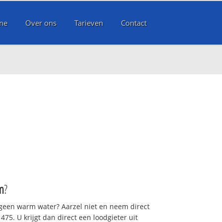
me
Over ons
Tarieven
Contact
m
?
 geen warm water? Aarzel niet en neem direct
75. U krijgt dan direct een loodgieter uit