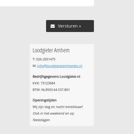
Versturen »
Loodgieter Arnhem
T: 026-2051475
M:
info@loodgieterarnhembv.nl
Bedrijfsgegevens Loodgieter.nl
KVK: 73123684
BTW: NL8593.64.537.B01
Openingstijden
Wij zijn dag en nacht bereikbaar!
Ook in het weekend en op
feestdagen