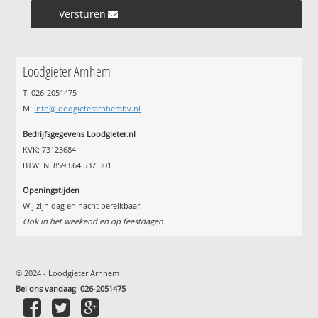
Versturen »
Loodgieter Arnhem
T: 026-2051475
M:
info@loodgieterarnhembv.nl
Bedrijfsgegevens Loodgieter.nl
KVK: 73123684
BTW: NL8593.64.537.B01
Openingstijden
Wij zijn dag en nacht bereikbaar!
Ook in het weekend en op feestdagen
© 2024 - Loodgieter Arnhem
Bel ons vandaag
:
026-2051475