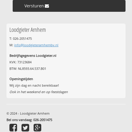
Versturen »
Loodgieter Arnhem
T: 026-2051475
M:
info@loodgieterarnhembv.nl
Bedrijfsgegevens Loodgieter.nl
KVK: 73123684
BTW: NL8593.64.537.B01
Openingstijden
Wij zijn dag en nacht bereikbaar!
Ook in het weekend en op feestdagen
© 2024 - Loodgieter Arnhem
Bel ons vandaag
:
026-2051475