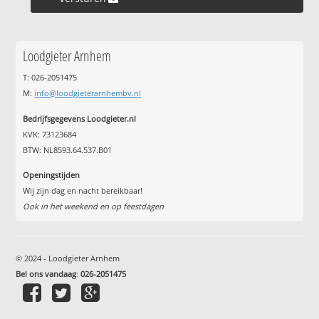
Loodgieter Arnhem
T: 026-2051475
M:
info@loodgieterarnhembv.nl
Bedrijfsgegevens Loodgieter.nl
KVK: 73123684
BTW: NL8593.64.537.B01
Openingstijden
Wij zijn dag en nacht bereikbaar!
Ook in het weekend en op feestdagen
© 2024 - Loodgieter Arnhem
Bel ons vandaag
:
026-2051475