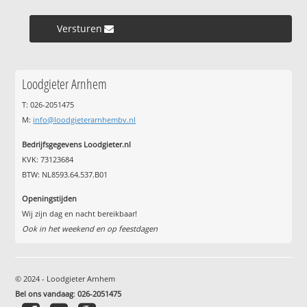
Versturen »
Loodgieter Arnhem
T: 026-2051475
M:
info@loodgieterarnhembv.nl
Bedrijfsgegevens Loodgieter.nl
KVK: 73123684
BTW: NL8593.64.537.B01
Openingstijden
Wij zijn dag en nacht bereikbaar!
Ook in het weekend en op feestdagen
© 2024 - Loodgieter Arnhem
Bel ons vandaag
:
026-2051475