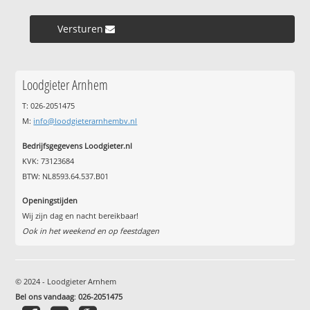
Versturen »
Loodgieter Arnhem
T: 026-2051475
M:
info@loodgieterarnhembv.nl
Bedrijfsgegevens Loodgieter.nl
KVK: 73123684
BTW: NL8593.64.537.B01
Openingstijden
Wij zijn dag en nacht bereikbaar!
Ook in het weekend en op feestdagen
© 2024 - Loodgieter Arnhem
Bel ons vandaag
:
026-2051475