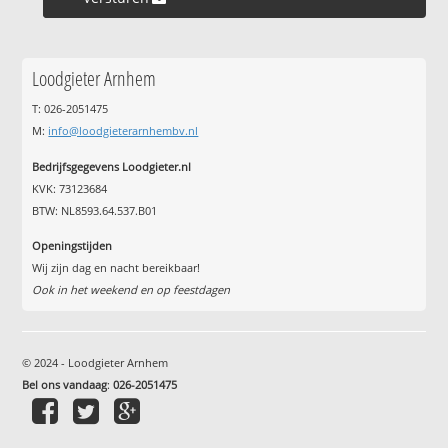
Loodgieter Arnhem
T: 026-2051475
M:
info@loodgieterarnhembv.nl
Bedrijfsgegevens Loodgieter.nl
KVK: 73123684
BTW: NL8593.64.537.B01
Openingstijden
Wij zijn dag en nacht bereikbaar!
Ook in het weekend en op feestdagen
© 2024 - Loodgieter Arnhem
Bel ons vandaag
:
026-2051475