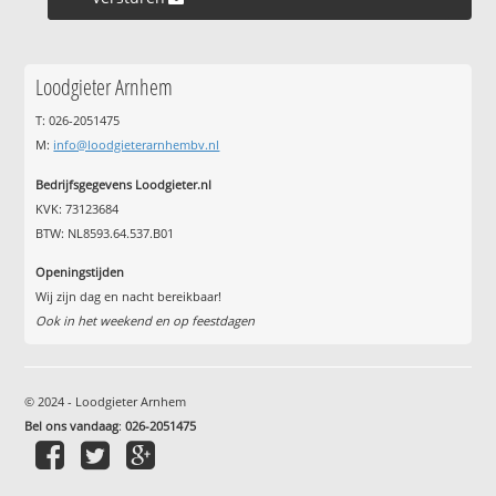
Loodgieter Arnhem
T: 026-2051475
M:
info@loodgieterarnhembv.nl
Bedrijfsgegevens Loodgieter.nl
KVK: 73123684
BTW: NL8593.64.537.B01
Openingstijden
Wij zijn dag en nacht bereikbaar!
Ook in het weekend en op feestdagen
© 2024 - Loodgieter Arnhem
Bel ons vandaag
:
026-2051475