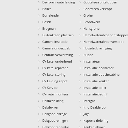
›
›
Bevroren waterleiding
Gootsteen ontstoppen
›
›
Boiler
Gootsteen verstopt
›
›
Borrelende
Grohe
›
›
Bosch
Grondwerk
›
›
Brugman
Hansgrohe
›
›
Buitenkraan plaatsen
Hemelwaterafvoer ontstoppe
›
›
Camera inspectie
Hemelwaterafvoer verstopt
›
›
Camera onderzoek
Hogedruk reiniging
›
›
Centrale verwarming
Huppe
›
›
CV ketel onderhoud
Installateur
›
›
CV ketel reparatie
Installatie badkamer
›
›
CV ketel storing
Installatie douchecabine
›
›
CV Leiding kapot
Installatie keuken
›
›
CV Service
Installatie toilet
›
›
CV-ketel monteur
Installatiebedrijf
›
›
Dakbedekking
Intergas
›
›
Dakdekker
Itho Daalderop
›
›
Dakgoot lekkage
Jaga
›
›
Dakgoot reinigen
Kapotte riolering
›
›
Dakgoot reparatie
Keuken afvoer