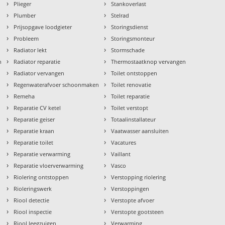
›
›
Plieger
Stankoverlast
›
›
Plumber
Stelrad
›
›
Prijsopgave loodgieter
Storingsdienst
›
›
Probleem
Storingsmonteur
›
›
Radiator lekt
Stormschade
›
›
n
Radiator reparatie
Thermostaatknop vervangen
›
›
Radiator vervangen
Toilet ontstoppen
›
›
Regenwaterafvoer schoonmaken
Toilet renovatie
›
›
Remeha
Toilet reparatie
›
›
Reparatie CV ketel
Toilet verstopt
›
›
Reparatie geiser
Totaalinstallateur
›
›
Reparatie kraan
Vaatwasser aansluiten
›
›
Reparatie toilet
Vacatures
›
›
Reparatie verwarming
Vaillant
›
›
Reparatie vloerverwarming
Vasco
›
›
Riolering ontstoppen
Verstopping riolering
›
›
Rioleringswerk
Verstoppingen
›
›
Riool detectie
Verstopte afvoer
›
›
Riool inspectie
Verstopte gootsteen
›
›
Riool leegzuigen
Verwarming