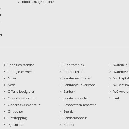
›
Riool lekkage Zutphen
k
t
n
st
›
›
›
Loodgieterservice
Riooltechniek
Waterleidi
›
›
›
Loodgieterswerk
Rookdetectie
Waterover
›
›
›
Mosa
Sanibroyeur defect
WC blijft
›
›
›
Nefit
Sanibroyeur verstopt
WC ontst
›
›
›
Offerte loodgieter
Sanitair
WC versto
›
›
›
Onderhoudsbedrijf
Sanitairspecialist
Zink
›
›
Onderhoudsmonteur
Schoorsteen reparatie
›
›
Ontluchten
Sealskin
›
›
Ontstopping
Servicemonteur
›
›
Pijpsnijder
Sphinx