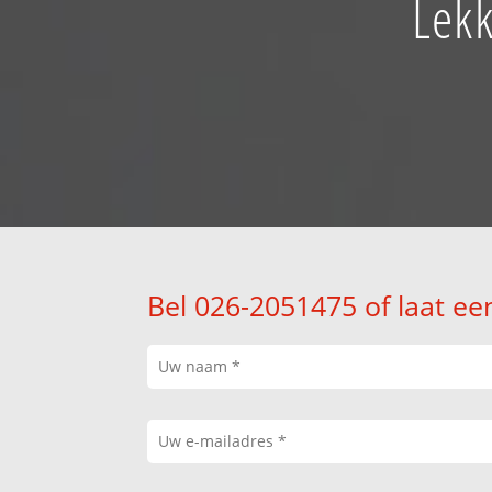
Lekk
Bel 026-2051475 of laat ee