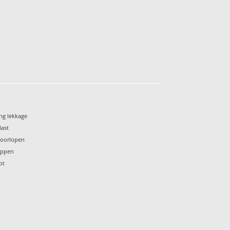
ng lekkage
last
 doorlopen
oppen
pt