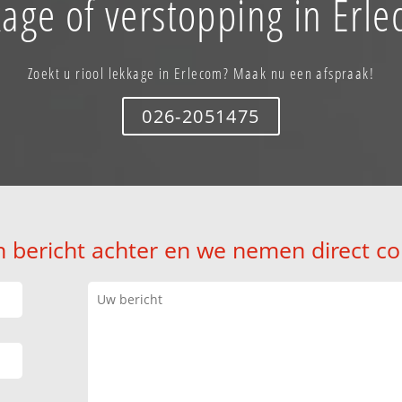
age of verstopping in Erl
Zoekt u riool lekkage in Erlecom? Maak nu een afspraak!
026-2051475
n bericht achter en we nemen direct co