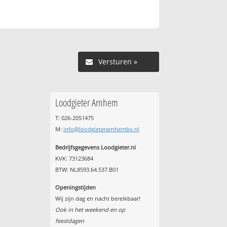
Versturen »
Loodgieter Arnhem
T: 026-2051475
M:
info@loodgieterarnhembv.nl
Bedrijfsgegevens Loodgieter.nl
KVK: 73123684
BTW: NL8593.64.537.B01
Openingstijden
Wij zijn dag en nacht bereikbaar!
Ook in het weekend en op
feestdagen