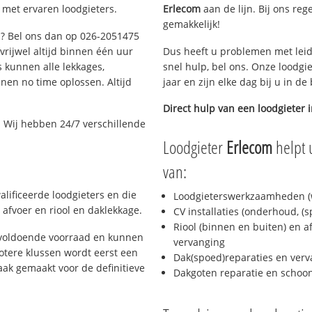
 met ervaren loodgieters.
Erlecom
aan de lijn. Bij ons reg
gemakkelijk!
m? Bel ons dan op 026-2051475
 vrijwel altijd binnen één uur
Dus heeft u problemen met leid
 kunnen alle lekkages,
snel hulp, bel ons. Onze loodgi
en no time oplossen. Altijd
jaar en zijn elke dag bij u in d
Direct hulp van een loodgieter 
 Wij hebben 24/7 verschillende
Loodgieter
Erlecom
helpt 
van:
lificeerde loodgieters en die
Loodgieterswerkzaamheden (w
afvoer en riool en daklekkage.
CV installaties (onderhoud, (
Riool (binnen en buiten) en a
 voldoende voorraad en kunnen
vervanging
otere klussen wordt eerst een
Dak(spoed)reparaties en verv
aak gemaakt voor de definitieve
Dakgoten reparatie en scho