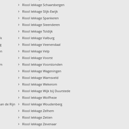
›
n
Riool lekkage Schaarsbergen
›
Riool lekkage Slijk-Ewijk
›
Riool lekkage Spankeren
›
Riool lekkage Steenderen
›
Riool lekkage Toldijk
›
jk
Riool lekkage Valburg
›
g
Riool lekkage Veenendaal
›
en
Riool lekkage Velp
›
Riool lekkage Voorst
›
im
Riool lekkage Voorstonden
›
Riool lekkage Wageningen
›
Riool lekkage Warnsveld
›
Riool lekkage Wekerom
›
Riool lekkage Wijk bij Duurstede
›
Riool lekkage Wolfheze
›
aan de Rijn
Riool lekkage Woudenberg
›
Riool lekkage Zelhem
›
Riool lekkage Zetten
›
Riool lekkage Zevenaar