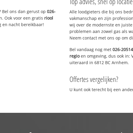
Top advies, snel op locati
? Bel ons dan gerust op
026-
Alle loodgieters die bij ons be
n. Ook voor een gratis
riool
vakmanschap en zijn profession
g en nacht bereikbaar!
wij over de modernste en juist
problemen aan zowel gas als wat
Neem contact met ons op om di
Bel vandaag nog met
026-2051
regio
en omgeving, dus ook in: 
uiteraard in 6812 BC Arnhem.
Offertes vergelijken?
U kunt ook terecht bij een and