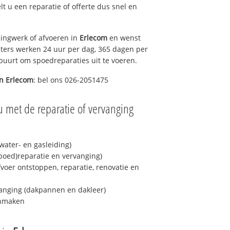
elt u een reparatie of offerte dus snel en
ingwerk of afvoeren in
Erlecom
en wenst
eters werken 24 uur per dag, 365 dagen per
e buurt om spoedreparaties uit te voeren.
in
Erlecom
: bel ons 026-2051475
u met de reparatie of vervanging
ater- en gasleiding)
spoed)reparatie en vervanging)
fvoer ontstoppen, reparatie, renovatie en
anging (dakpannen en dakleer)
onmaken