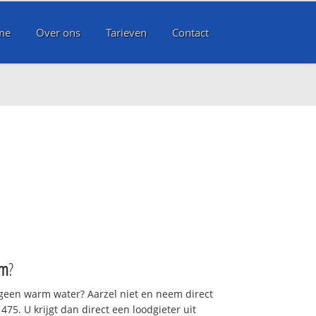
me
Over ons
Tarieven
Contact
om
?
 geen warm water? Aarzel niet en neem direct
75. U krijgt dan direct een loodgieter uit