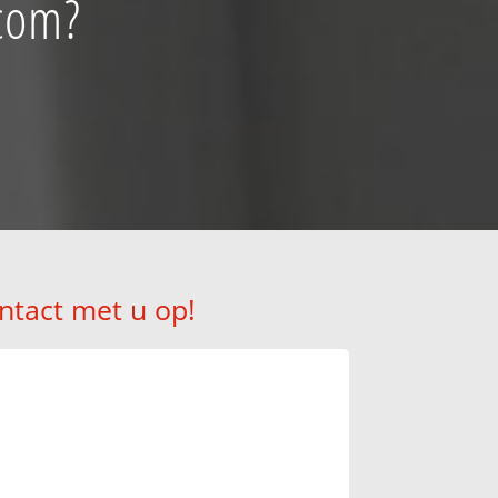
ecom?
ntact met u op!