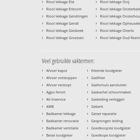
›
›
Riool lekkage Elst
Riool lekkage Ooij
›
›
Riool lekkage Erlecom
Riool lekkage Oosterbee
›
›
Riool lekkage Gendringen
Riool lekkage Oosterhou
›
›
Riool lekkage Gendt
Riool lekkage Opheusde
›
›
Riool lekkage Giesbeek
Riool lekkage Otterlo
›
›
Riool lekkage Groessen
Riool lekkage Oud Reem
Veel gebruikte vaktermen:
›
›
Afvoer kapot
Erkende loodgieter
›
›
Afvoer ontstoppen
Gasfitter
›
›
Afvoer verstopt
Gasfornuis aansluiten
›
›
Agpo ferroli
Gaskachel schoonmaken
›
›
All-Inservice
Gasleiding verleggen
›
›
AWB
Geberit
›
›
Badkamer lekkage
Geiser reparatie
›
›
Badkamer renovatie
Gesprongen leiding
›
›
Badkamer ventilatie
Goedkoopste loodgieter
›
›
Beste loodgieter
Goedkope loodgieter