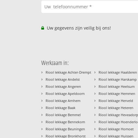
Uw gegevens zijn veilig bij ons!
Werkzaam in:
›
›
Riool lekkage Achter-Drempt
Riool lekkage Haalderen
›
›
Riool lekkage Andelst
Riool lekkage Harskamp
›
›
Riool lekkage Angeren
Riool lekkage Heelsum
›
›
Riool lekkage Apeldoorn
Riool lekkage Hemmen
›
›
Riool lekkage Arnhem
Riool lekkage Herveld
›
›
Riool lekkage Baak
Riool lekkage Heteren
›
›
Riool lekkage Bemmel
Riool lekkage Heveador
›
›
Riool lekkage Bennekom
Riool lekkage Hoenderl
›
›
Riool lekkage Beuningen
Riool lekkage Homoet
›
›
Riool lekkage Bronkhorst
Riool lekkage Huissen