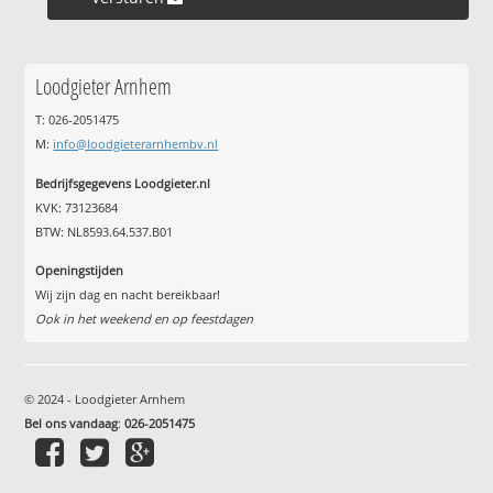
Loodgieter Arnhem
T: 026-2051475
M:
info@loodgieterarnhembv.nl
Bedrijfsgegevens Loodgieter.nl
KVK: 73123684
BTW: NL8593.64.537.B01
Openingstijden
Wij zijn dag en nacht bereikbaar!
Ook in het weekend en op feestdagen
© 2024 - Loodgieter Arnhem
Bel ons vandaag
:
026-2051475